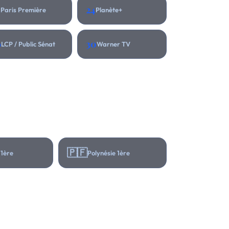
3
24
Paris Première
Planète+
9
30
LCP / Public Sénat
Warner TV
🇵🇫
 1ère
Polynésie 1ère