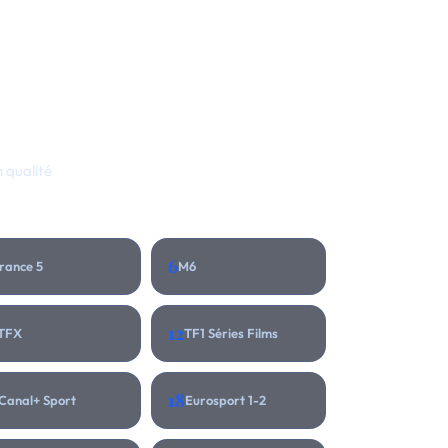
 qualité
6
rance 5
M6
12
TFX
TF1 Séries Films
18
Canal+ Sport
Eurosport 1-2