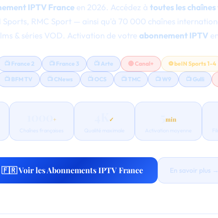
ement IPTV France
en 2026. Accédez à
toutes les chaînes
 Sports, RMC Sport — ainsi qu'à 70 000 chaînes internation
lms & séries VOD. Activation de votre
abonnement IPTV
en
📺 France 2
📺 France 3
📺 Arte
🔴 Canal+
⚽ beIN Sports 1-4
📺 BFM TV
📺 CNews
📺 OCS
📺 TMC
📺 W9
📺 Gulli
1000
4K
5
+
✓
min
Chaînes françaises
Qualité maximale
Activation moyenne
Fi
🇫🇷 Voir les Abonnements IPTV France
En savoir plus 