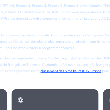
ez
TF1, M6, France 2, France 3, France 4, France 5, Arte, Canal+, TM
 TV, CNews, LCI, beIN Sports 1-4, RMC Sport 1-4
et des centaines d'aut
PTV France
dépend de votre connexion internet — une fibre ou une ADSL
 la concurrence, c'est la stabilité du signal sur les chaînes françaises. No
Coupe du Monde, soirées électorales, émissions en direct — sans le moind
RIME pour ne jamais rater un programme français.
les
chaînes régionales
(France 3 toutes régions) et les
chaînes des D
sie française et Nouvelle-Calédonie. Idéal pour les expatriés français
 Consultez également notre
classement des 5 meilleurs IPTV France
pour
⚽