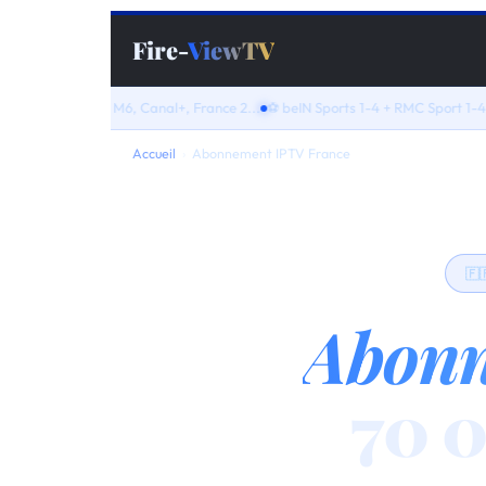
Fire-
ViewTV
 TF1, M6, Canal+, France 2...
⚽ beIN Sports 1-4 + RMC Sport 1-4 inclus
⚡ Ac
Accueil
›
Abonnement IPTV France
🇫
Abonn
70 