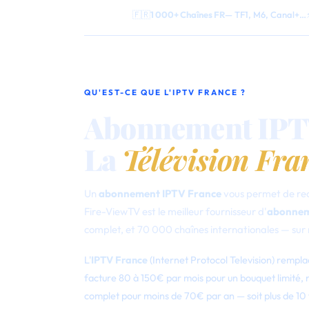
🇫🇷
1 000+ Chaînes FR
— TF1, M6, Canal+…
QU'EST-CE QUE L'IPTV FRANCE ?
Abonnement IPT
La
Télévision Fra
Un
abonnement IPTV France
vous permet de rece
Fire-ViewTV est le meilleur fournisseur d'
abonnem
complet, et 70 000 chaînes internationales — sur 
L'
IPTV France
(Internet Protocol Television) rempla
facture 80 à 150€ par mois pour un bouquet limité,
complet pour moins de 70€ par an — soit plus de 10 