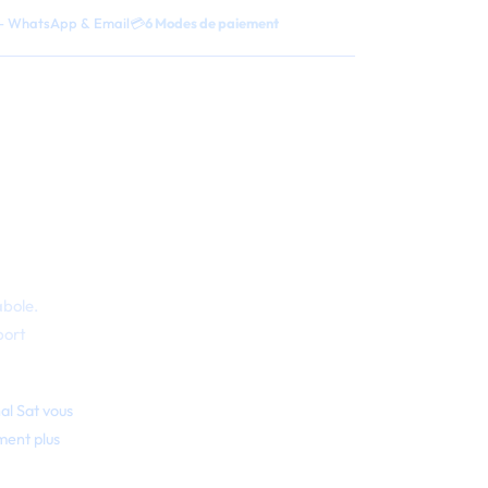
 WhatsApp & Email
💳
6 Modes de paiement
abole.
sport
al Sat vous
ment plus