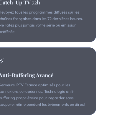
Catch-Up TV 72h
Revoyez tous les programmes diffusés sur les
chaînes françaises dans les 72 dernières heures.
Ne ratez plus jamais votre série ou émission
préférée.
⚡
Anti-Buffering Avancé
Serveurs IPTV France optimisés pour les
connexions européennes. Technologie anti-
buffering propriétaire pour regarder sans
coupure même pendant les événements en direct.