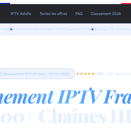
IPTV Adulte
Toutes les offres
FAQ
Classement 2026
tivation abonnement IPTV France en 5 min
📺 Smart TV, Firestick, iPhone, A
★★★★★
4,9/5
— 847 abonnés v
 Abonnement IPTV France — N°1 en 2026
ement IPTV Fr
000+ Chaînes H