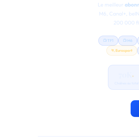
Le meilleur
abonn
M6, Canal+, beIN
200 000 fi
📺 TF1
📺 M6
🏃 Eurosport
70K
+
Chaînes au total