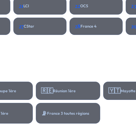
21
22
2
LCI
OCS
27
28
2
CStar
France 4
🇷🇪
🇾🇹
upe 1ère
Réunion 1ère
Mayotte
📡
 1ère
France 3 toutes régions