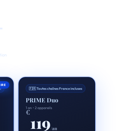
—
tion
IRE
t
🇫🇷 Toutes chaînes France incluses
PRIME Duo
1 an • 2 appareils
€
119
/an