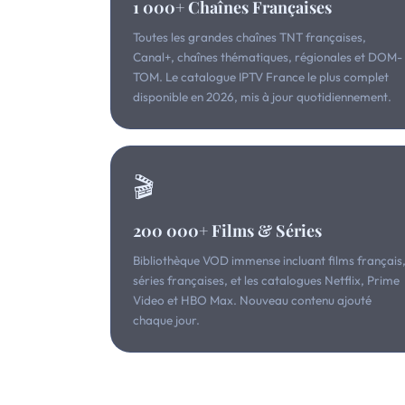
1 000+ Chaînes Françaises
Toutes les grandes chaînes TNT françaises,
Canal+, chaînes thématiques, régionales et DOM-
TOM. Le catalogue IPTV France le plus complet
disponible en 2026, mis à jour quotidiennement.
🎬
200 000+ Films & Séries
Bibliothèque VOD immense incluant films français
séries françaises, et les catalogues Netflix, Prime
Video et HBO Max. Nouveau contenu ajouté
chaque jour.