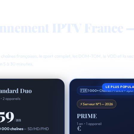
onnement IPTV France 
chaînes françaises, le sport complet, les DOM-TOM, le VOD et la sec
n 5 à 30 minutes.
LE PLUS POPULA
andard Duo
🇫🇷 1 000+ Chaînes France + Spor
 • 2 appareils
⚡ Serveur N°1 — 2026
59
PRIME
/an
1 an • 1 appareil
€
 000 chaînes
— SD/HD/FHD