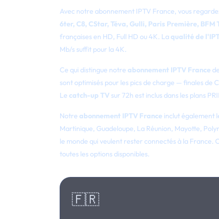
Avec notre abonnement IPTV France, vous regard
6ter, C8, CStar, Téva, Gulli, Paris Première, BFM
françaises en HD, Full HD ou 4K. La
qualité de l'I
Mb/s suffit pour la 4K.
Ce qui distingue notre
abonnement IPTV France
de
sont optimisés pour les pics de charge — finales de 
Le
catch-up TV
sur 72h est inclus dans les plans P
Notre
abonnement IPTV France
inclut également 
Martinique, Guadeloupe, La Réunion, Mayotte, Polyné
le monde qui veulent rester connectés à la France.
toutes les options disponibles.
🇫🇷