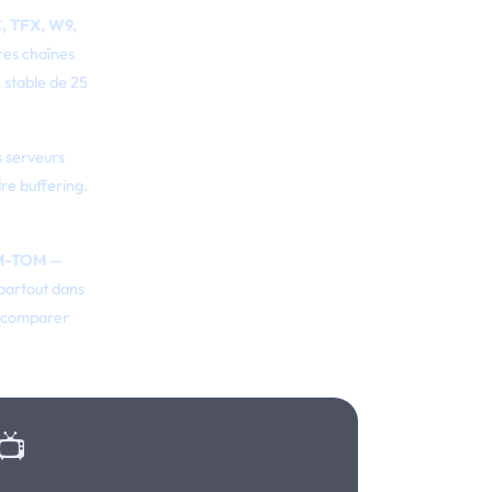
C, TFX, W9,
res chaînes
 stable de 25
s serveurs
re buffering.
OM-TOM
—
 partout dans
 comparer
📺