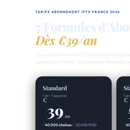
TARIFS ABONNEMENT IPTV FRANCE 2026
7 Formules d'Ab
Dès €39/an
Chaque abonnement IPTV France inclut toutes les 
adulte (plans PRIME). Activation par WhatsApp e
Standard
St
1 an • 1 appareil
1 an
€
€
39
/an
40 000 chaînes
— SD/HD/FHD
40