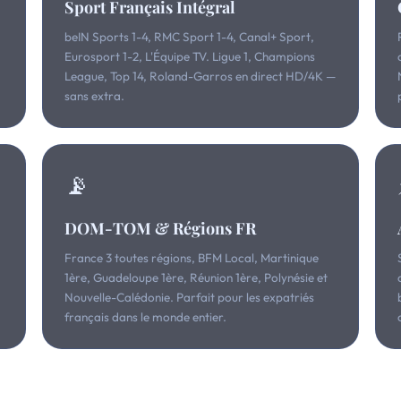
Sport Français Intégral
beIN Sports 1-4, RMC Sport 1-4, Canal+ Sport,
Eurosport 1-2, L'Équipe TV. Ligue 1, Champions
League, Top 14, Roland-Garros en direct HD/4K —
sans extra.
📡
DOM-TOM & Régions FR
,
France 3 toutes régions, BFM Local, Martinique
1ère, Guadeloupe 1ère, Réunion 1ère, Polynésie et
Nouvelle-Calédonie. Parfait pour les expatriés
français dans le monde entier.