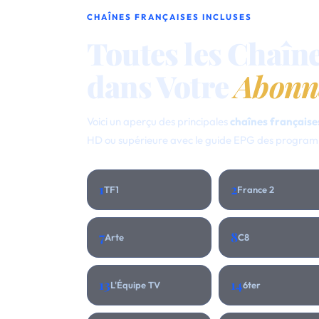
CHAÎNES FRANÇAISES INCLUSES
Toutes les Chaîn
dans Votre
Abonn
Voici un aperçu des principales
chaînes françaises
HD ou supérieure avec le guide EPG des progra
1
2
TF1
France 2
7
8
Arte
C8
13
14
L'Équipe TV
6ter