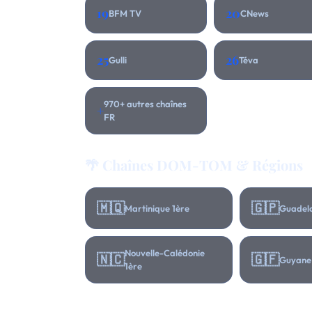
19
20
BFM TV
CNews
25
26
Gulli
Téva
970+ autres chaînes
+
FR
🌴 Chaînes DOM-TOM & Régions
🇲🇶
🇬🇵
Martinique 1ère
Guadelo
Nouvelle-Calédonie
🇳🇨
🇬🇫
Guyane
1ère