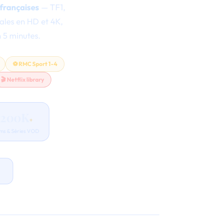
 françaises
— TF1,
ales en HD et 4K,
 5 minutes.
⚽ RMC Sport 1-4
🎬 Netflix library
200K
+
lms & Séries VOD
→