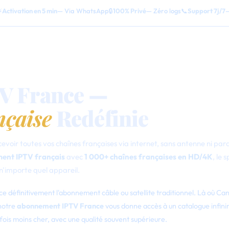
⚡
Activation en 5 min
— Via WhatsApp
🔒
100% Privé
— Zéro logs
📞
Support 7j/7
—
V France —
nçaise
Redéfinie
voir toutes vos chaînes françaises via internet, sans antenne ni par
ent IPTV français
avec
1 000+ chaînes françaises en HD/4K
, le 
n'importe quel appareil.
ce définitivement l'abonnement câble ou satellite traditionnel. Là où Can
 notre
abonnement IPTV France
vous donne accès à un catalogue infini
fois moins cher, avec une qualité souvent supérieure.