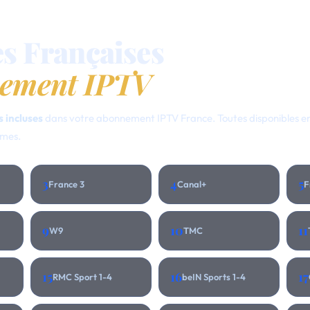
es Françaises
ement IPTV
 incluses
dans votre abonnement IPTV France. Toutes disponibles en
mmes.
3
4
5
France 3
Canal+
F
9
10
11
W9
TMC
15
16
17
RMC Sport 1-4
beIN Sports 1-4